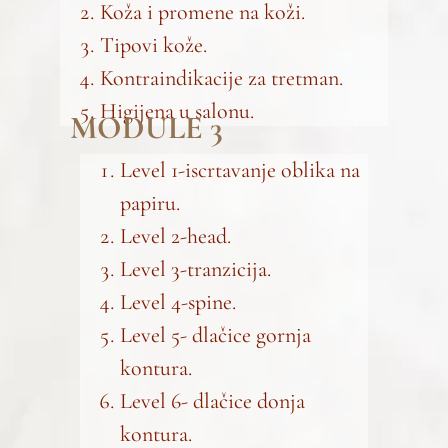
Koža i promene na koži.
Tipovi kože.
Kontraindikacije za tretman.
Higijena u salonu.
MODULE 3
Level 1-iscrtavanje oblika na
papiru.
Level 2-head.
Level 3-tranzicija.
Level 4-spine.
Level 5- dlačice gornja
kontura.
Level 6- dlačice donja
kontura.