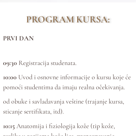
PROGRAM KURSA:
PRVI DAN
09:30
Registracija studenata.
10:00
Uvod i osnovne informacije o kursu koje će
pomoći studentima da imaju realna očekivanja.
od obuke i savladavanja veštine (trajanje kursa,
sticanje sertifikata, itd).
10:15
Anatomija i fiziologija kože (tip kože,
razlike u regijama kože lica, prepoznavanje