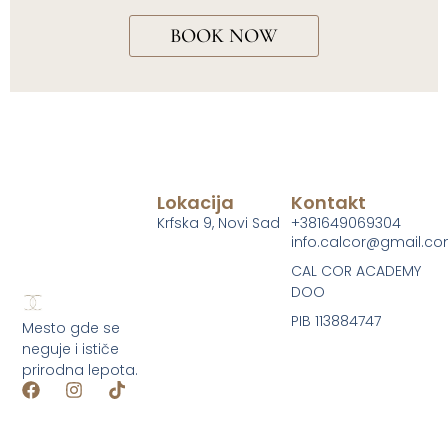
BOOK NOW
Lokacija
Kontakt
Krfska 9, Novi Sad
+381649069304
info.calcor@gmail.c
CAL COR ACADEMY
DOO
PIB 113884747
Mesto gde se
neguje i ističe
prirodna lepota.