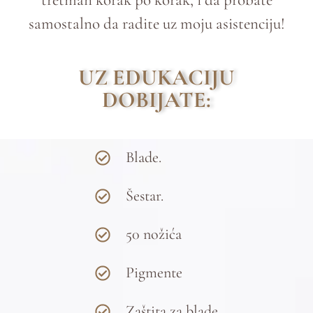
samostalno da radite uz moju asistenciju!
UZ EDUKACIJU
DOBIJATE:
Blade.
Šestar.
50 nožića
Pigmente
Zaštita za blade