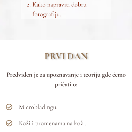
Kako napraviti dobru
fotografiju.
PRVI DAN
Predviđen je za upoznavanje i teoriju gde ćemo
pričati o:
Microbladingu.
Koži i promenama na koži.