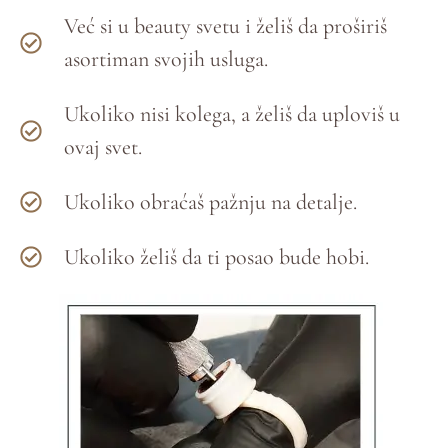
Već si u beauty svetu i želiš da proširiš
asortiman svojih usluga.
Ukoliko nisi kolega, a želiš da uploviš u
ovaj svet.
Ukoliko obraćaš pažnju na detalje.
Ukoliko želiš da ti posao bude hobi.