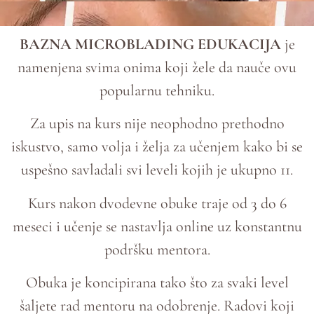
BAZNA MICROBLADING EDUKACIJA
je
namenjena svima onima koji žele da nauče ovu
popularnu tehniku.
Za upis na kurs nije neophodno prethodno
iskustvo, samo volja i želja za učenjem kako bi se
uspešno savladali svi leveli kojih je ukupno 11.
Kurs nakon dvodevne obuke traje od 3 do 6
meseci i učenje se nastavlja online uz konstantnu
podršku mentora.
Obuka je koncipirana tako što za svaki level
šaljete rad mentoru na odobrenje. Radovi koji