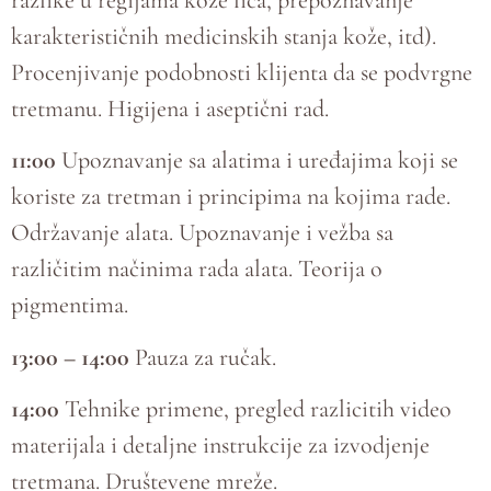
karakterističnih medicinskih stanja kože, itd).
Procenjivanje podobnosti klijenta da se podvrgne
tretmanu. Higijena i aseptični rad.
11:00
Upoznavanje sa alatima i uređajima koji se
koriste za tretman i principima na kojima rade.
Održavanje alata. Upoznavanje i vežba sa
različitim načinima rada alata. Teorija o
pigmentima.
13:00 – 14:00
Pauza za ručak.
14:00
Tehnike primene, pregled razlicitih video
materijala i detaljne instrukcije za izvodjenje
tretmana. Društevene mreže.