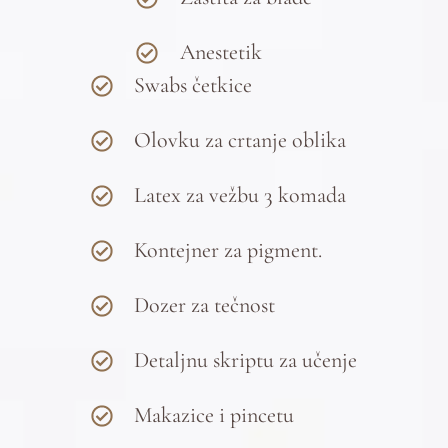
Anestetik
Swabs četkice
Olovku za crtanje oblika
Latex za vežbu 3 komada
Kontejner za pigment.
Dozer za tečnost
Detaljnu skriptu za učenje
Makazice i pincetu