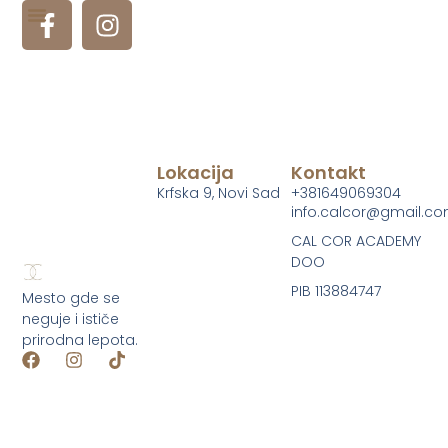
Obrve
Lokacija
Kontakt
Krfska 9, Novi Sad
+381649069304
info.calcor@gmail.c
CAL COR ACADEMY
DOO
PIB 113884747
Mesto gde se
neguje i ističe
prirodna lepota.